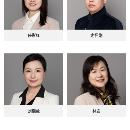
任彩红
史怀刚
刘瑞兰
林岩