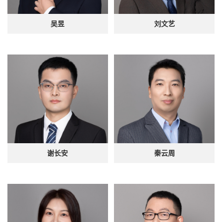
吴昱
刘文艺
谢长安
秦云周