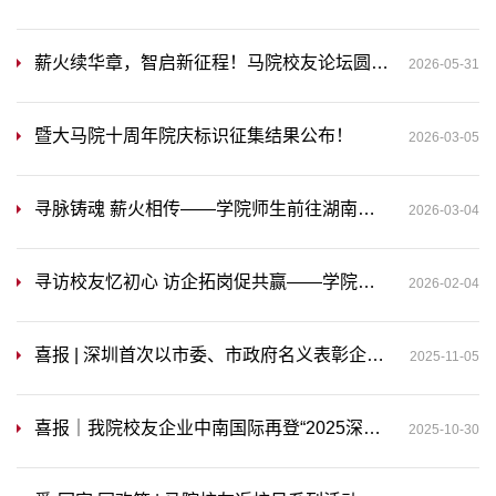
薪火续华章，智启新征程！马院校友论坛圆满落幕
2026-05-31
暨大马院十周年院庆标识征集结果公布！
2026-03-05
寻脉铸魂 薪火相传——学院师生前往湖南大学马克思主义学院开展实践活动
2026-03-04
寻访校友忆初心 访企拓岗促共赢——学院领导带队前往校友企业开展实践活动
2026-02-04
喜报 | 深圳首次以市委、市政府名义表彰企业家和企业，我院校友杨杰先生获此殊荣
2025-11-05
喜报｜我院校友企业中南国际再登“2025深圳企业500强”榜单 彰显硬核实力
2025-10-30