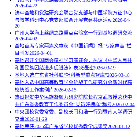
2026-04-22
铸牢基地和党建研究会联合党支部与中医学院方证中心
与教学科研中心党支部联合开展党建共建活动
2026-04-
20
广州大学海上丝绸之路重点实验室一行到基地调研交流
2026-04-02
基地首席专家两篇文章获《中国新闻》报“专家声音”栏
目刊发
2026-04-01
基地召开全国两会精神学习座谈会，热议《中华人民共
和国民族团结进步促进法》表决通过
2026-03-19
基地入选广东省社科联“社科新型重点智库”
2026-03-18
基地入选中国高等教育学会统战工作研究分会新时代高
校统战工作案例库
2026-02-15
热烈祝贺中华民族凝聚力研究院院长程京武教授荣获中
共广东省委教育工作委员会“党员好榜样”称号
2026-02-04
中央团校党委常委、副校长闫和浩一行到暨南大学调研
交流
2026-01-29
基地荣获2025年广东省学校优秀教学成果奖
2026-01-12