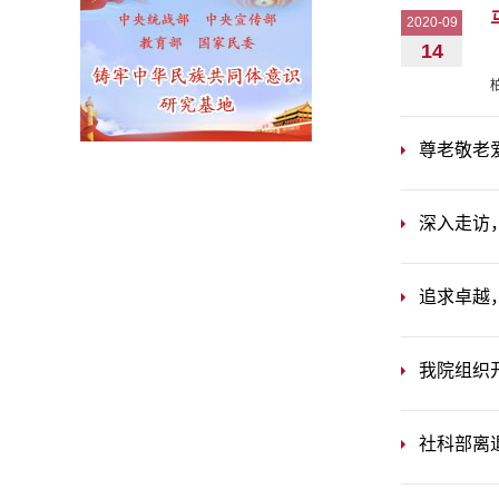
2020-09
14
尊老敬老
深入走访
追求卓越
我院组织开
社科部离