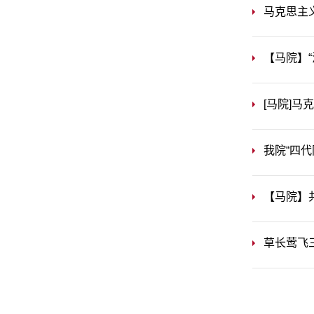
马克思主
【马院】“
[马院]马
我院“四
【马院】
草长莺飞