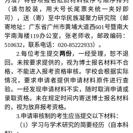
为准）将各项报名纸质材料按序号顺序排列
（请勿胶装，用大号长尾票夹统一夹好即
可），送（寄）至中华民族凝聚力研究院（邮
寄地址：广东省广州市黄埔大道西
601
号暨南大
学南海楼
119
办公室，张老师收，邮政编码：
510632
，联系电话：
020-85222933
）。
2.
每位考生提交
两份
，一经受理，恕不退
回。未按要求提供的，视为博士报名材料不合
格，不能进入报考资格审核。学校会根据实际
情况，要求申请者提供申请材料原件进行查
验。一经发现申请材料不实，随时取消申请或
录取资格。未在规定时间内寄送博士报名材料
的，视为放弃报考资格。
3.申请审核制的考生应当提交以下材料：
（1）学习与学术研究的简要经历（自本科