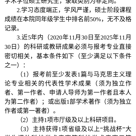
学术学位硕士研究生，
录取类别为非定向。
2.
学
习态度端正，学风严谨，硕士阶段课程
成绩在本院同年级学生中排名前
50%
，无不及格
记录。
3.
近
5
年内
（
2020
年
11
月
30
日至
2025
年
11
月
30
日
）
的科研或教研成果必须与报考专业直接
密切相关，基本条件如下
（
至少满足以下条件
之一
）：
（
1
）报考前至少发表
1
篇与马克思主义理
论专业相关的代表性学术成果（须为独立作
者、第一作者、申请人导师为第一作者且本人
为第二作者）；或出版
1
部学术著作（须为独立
作者或第一著者）。
（
2
）主持
1
项市厅级及以上科研项目。
（
3
）主持获得
1
项省级及以上“挑战杯”大