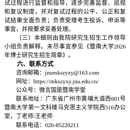
试过程进行监督和指导，逐步完善监督、巡视
和复议制度，并对复试过程的公平、公正和复
试结果全面负责；负责受理考生投诉、申诉等
事宜，并按要求妥善处理。
（三）本细则由我院研究生招生工作领导
小组负责解释。未尽事宜参见《暨南大学
2026
年博士研究生招生简章》。
六
、
联系方式
咨询邮箱：
jnumkszyxy@163.com
网址：
https://mkszyxy.jnu.edu.cn/
公众号：微言国是暨南学堂
联系地址：
广东省
广州市黄埔大道西
601
号
暨南大学第一文科楼马克思主义学院西
516
办公
室
，
丁
老师
/
王老师
联系电话：
020-
85220211