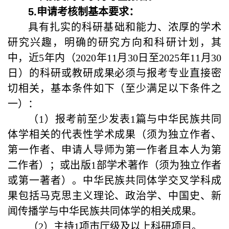
5.
申请
考核
制基本要求：
具有扎实的科研基础和能力、浓厚的学术
研究兴趣，明确的研究方向和科研计划，其
中，近
5
年内（
2020
年
11
月
30
日至
2025
年
11
月
30
日）的科研或教研成果必须与报考专业直接密
切相关，基本条件如下（至少满足以下条件之
一）：
（
1
）报考前至少发表
1
篇与中华民族共同
体学相关的代表性学术成果（须为独立作者、
第一作者、申请人导师为第一作者且本人为第
二作者）；或出版
1
部学术著作（须为独立作者
或第一著者）。
中华民族共同体学交叉学科成
果包括马克思主义理论、政治学、中国史、新
闻传播学与中华民族共同体学的相关成果。
（
2
）主持
1
项市厅级及以上科研项目。