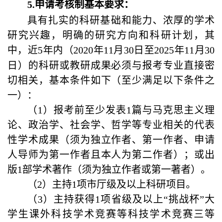
5.
申请
考核
制
基本要求：
具有扎实的科研基础和能力、浓厚的学术
研究兴趣
，
明确的研究方向和科研计划，其
中，近
5
年内
（
2020
年
11
月
30
日至
2025
年
11
月
30
日
）
的科研或教研成果必须与报考专业直接密
切相关，基本条件如下
（
至少满足以下条件之
一
）：
（
1
）报考前至少发表
1
篇与马克思主义理
论、政治学、社会学、哲学等专业相关的代表
性学术成果（须为独立作者、第一作者、申请
人导师为第一作者且本人为第二作者）；或出
版
1
部学术著作（须为独立作者或第一著者）。
（
2
）主持
1
项市厅级及以上科研项目。
（
3
）主持获得
1
项省级及以上“挑战杯”大
学生课外科技学术竞赛等科技学术竞赛三等