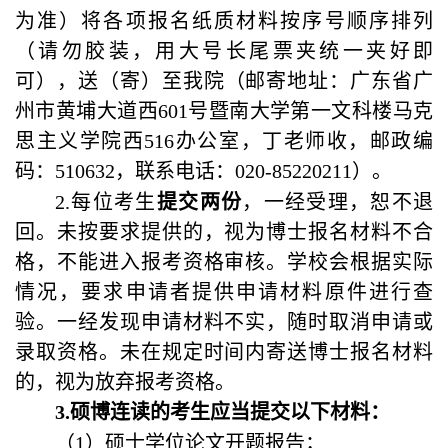
为准
）
将各项报名纸质材料按序号顺序排列
（
请勿胶装，用大号长尾票夹统一夹好即
可
）
，送
（
寄
）
至我院
（
邮寄地址
：
广东省
广
州市黄埔大道西
601
号暨南大学第一文科楼马克
思主义学院西
516
办公室
，
丁
老师收，邮政编
码
：
510632
，联系电话
：
020-
85220211
）
。
2.
每位考生
提交两份
，一经受理，恕不退
回。
未按要求提供的，视为博士报名材料不合
格，不能进入报考资格审核
。学校会根据实际
情况，要求申请者提供申请材料原件进行查
验。一经发现申请材料不实，随时取消申请或
录取资格。
未在规定时间内寄送博士报名材料
的，视为放弃报考资格。
3
.
硕博连读的考生应当提交以下材料：
（
1
）硕士学位论文开题报告；