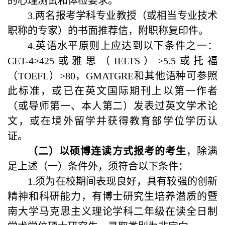
的心理测试和体检要求。
3.两名报考学科专业教授（或相当专业技术
职称的专家）的书面推荐信，附职称复印件。
4.
英语水平原则上应达到以下条件之一：
CET-4>425
或雅思（
IELTS
）
>5.5
或托福
（
TOEFL
）
>80
，
GMATGRE
和其他语种可参照
此标准，或已在英文国际期刊上以第一作者
（或导师第一、本人第二）发表过英文学术论
文，或在境外留学并获得教育部学位学历认
证。
（二）以硕博连读方式报考的考生
，除满
足上述（一）条件外，须符合以下条件：
1.
须为在校期间表现良好，具有较强的创新
精神和科研能力，有博士研究生培养潜质的暨
南大学
马克思主义理论学科
二年级在读全日制