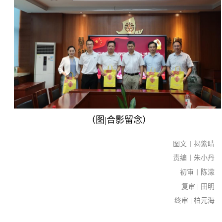
（图
|
合影留念）
图文丨揭紫晴
责编丨朱小丹
初审丨陈濛
复审 | 田明
终审 | 柏元海