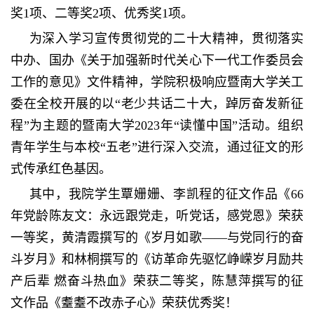
奖
1
项、二等奖
2
项、优秀奖
1
项。
为深入学习宣传贯彻党的二十大精神，贯彻落实
中办、国办《关于加强新时代关心下一代工作委员会
工作的意见》文件精神，学院积极响应暨南大学关工
委在全校开展的以“老少共话二十大，踔厉奋发新征
程”为主题的暨南大学
2023
年“读懂中国”活动。组织
青年学生与本校“五老”进行深入交流，通过征文的形
式传承红色基因。
其中，我院学生覃姗姗、李凯程的征文作品《
66
年党龄陈友文：永远跟党走，听党话，感党恩》荣获
一等奖，黄清霞撰写的《岁月如歌——与党同行的奋
斗岁月》和林桐撰写的《访革命先驱忆峥嵘岁月励共
产后辈 燃奋斗热血》荣获二等奖，陈慧萍撰写的征
文作品《耋耋不改赤子心》荣获优秀奖！