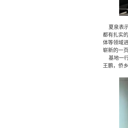
夏泉表示
都有扎实
体等领域
崭新的一
基地一行
王鹏，侨